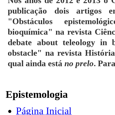
Nos anos de 2012 e 2013 o G
publicação dois artigos 
"Obstáculos epistemológ
bioquímica"
na revista Ciênc
debate about teleology in b
obstacle"
na revista Históri
qual ainda está
no prelo
. Par
Epistemologia
Página Inicial